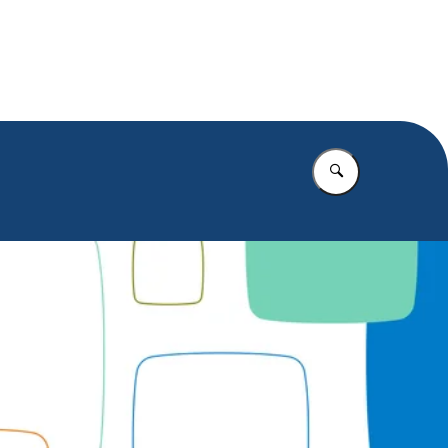
 voor Maatwerk Multiproblematiek
Vul in wat u z