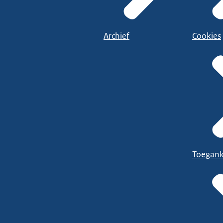
aken.
Archief
Cookies
ou je PMM aanraden?"
 ik zou PMM zeker aanraden. Het is ontzettend goed voor je organisati
etwerk. Je hebt overal je ingangen en daarnaast is het ook heel fijn
 en niet weet of het mag en de bedoeling is, dat je ook de contacten
ort dingen te kunnen checken. En dat was er voorheen nog niet. Dat 
 heel fijn. Dus ik zou zeggen: doe mee en meld je aan.
Toegank