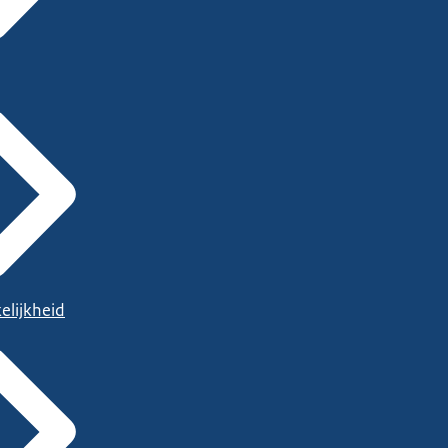
e om deel uit te
 dat je, wanneer
 met het ministerie
rechtstreeks
elijkheid