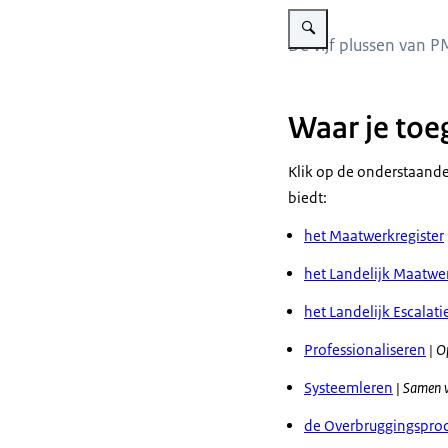
Vergroot afbeelding Vijf vl
De vijf plussen van P
Waar je toeg
Klik op de onderstaande
biedt:
het Maatwerkregister
het Landelijk Maatwe
het Landelijk Escalat
Professionaliseren
| O
Systeemleren
|
Samen w
de Overbruggingspro