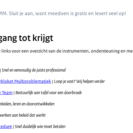
akken in verschillende kleuren met op elk vlak een ander voordeel van deelna
MM. Sluit je aan, want meedoen is gratis en levert veel op!
ang tot krijgt
 links voor een overzicht van de instrumenten, ondersteuning en m
|
Snel en eenvoudig de juiste professional
rkloket Multiproblematiek
|
Loop je vast? Wij helpen verder
ie Team
|
Bestuurlijk aan tafel voor een doorbraak
pleiden, leren en doorontwikkelen
erken aan beleid dat werkt
cedure
|
Snel duidelijk wie moet betalen