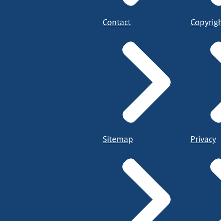
t sparren met collega's van het ministerie.
Contact
Copyrig
aarom passen Groningen en PMM goed bij elkaar?"
 we passen goed bij elkaar omdat we in Groningen de opdracht heb
en. We zien die individuele casuïstiek als spiegel van de inrichting v
ar maatwerk nodig is, werkt het reguliere niet. Het past niet of schu
 het beter te maken. En soms is dat ook niet iets gemeentelijks, maa
et is mooi dat je ook waar het als gemeente ophoudt, dat je kunt o
elijk te adresseren.
Sitemap
Privacy
at moet je doen om aan te sluiten bij PMM?"
belangrijk is, is bestuurlijk draagvlak. Dus dat je organisatie er acht
ast is het belangrijk dat je een maatwerkprofessional ook aanlevert
er, die dan ook weer andere collega's vanuit andere organisaties k