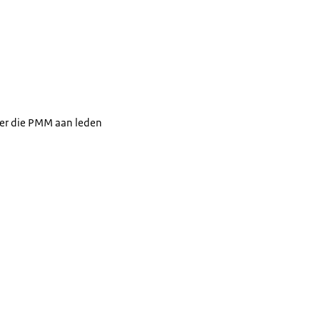
me aan PMM. De tekst op de vijf vlakken is: Netwerk van professionals met ma
eer die PMM aan leden