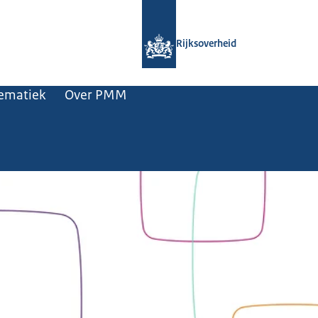
Naar de homepage van Professionals
Rijksoverheid
lematiek
Over PMM