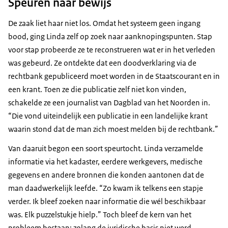
Speuren naar bewijs
De zaak liet haar niet los.
Omdat het systeem geen ingang
bood, ging Linda zelf op zoek naar aanknopingspunten. Stap
voor stap probeerde ze te reconstrueren wat er in het verleden
was gebeurd.
Ze ontdekte dat een doodverklaring via de
rechtbank gepubliceerd moet worden in de Staatscourant en in
een krant. Toen ze die publicatie zelf niet kon vinden,
schakelde ze een journalist van Dagblad van het Noorden in.
“Die vond uiteindelijk een publicatie in een landelijke krant
waarin stond dat de man zich moest melden bij de rechtbank.”
Van daaruit begon een soort speurtocht. Linda verzamelde
informatie via het kadaster, eerdere werkgevers, medische
gegevens en andere bronnen die konden aantonen dat de
man daadwerkelijk leefde. “Zo kwam ik telkens een stapje
verder. Ik bleef zoeken naar informatie die wél beschikbaar
was. Elk puzzelstukje hielp.” Toch bleef de kern van het
probleem bestaan: zolang de juridische basis niet werd