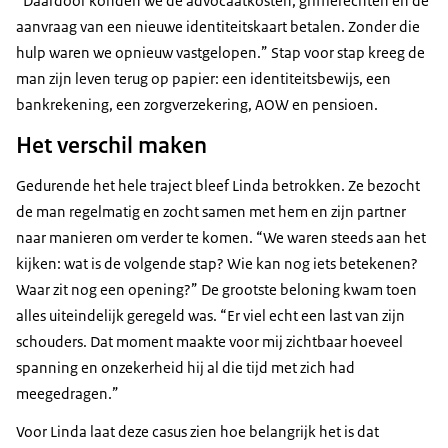
“Daardoor konden we de advocaatkosten, griffierechten en de
aanvraag van een nieuwe identiteitskaart betalen. Zonder die
hulp waren we opnieuw vastgelopen.” Stap voor stap kreeg de
man zijn leven terug op papier: een identiteitsbewijs, een
bankrekening, een zorgverzekering, AOW en pensioen.
Het verschil maken
Gedurende het hele traject bleef Linda betrokken. Ze bezocht
de man regelmatig en zocht samen met hem en zijn partner
naar manieren om verder te komen. “We waren steeds aan het
kijken: wat is de volgende stap? Wie kan nog iets betekenen?
Waar zit nog een opening?” De grootste beloning kwam toen
alles uiteindelijk geregeld was. “Er viel echt een last van zijn
schouders. Dat moment maakte voor mij zichtbaar hoeveel
spanning en onzekerheid hij al die tijd met zich had
meegedragen.”
Voor Linda laat deze casus zien hoe belangrijk het is dat