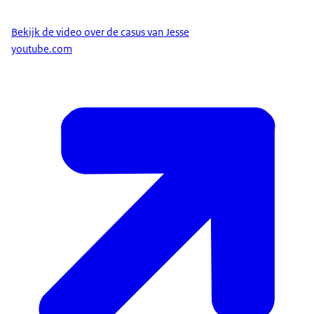
stap, maar hiermee zijn nog niet alle problemen
verholpen.
Bekijk de video over de casus van Jesse
youtube.com
Het inzetten van een gebarentolk mag wettelijk
niet. Daarom klopt Sara aan bij het Landelijk
Maatwerkloket van PMM. Samen met het Loket
ontrafelen ze de casus en het Loket regelt contact
met de betrokken partijen. Zo kunnen ze
domeinoverstijgend op zoek naar een oplossing.
In de Wet maatschappelijke ondersteuning vinden
ze uiteindelijk ruimte voor het leveren van
maatwerk. En zo kan het UWV in dit geval toch een
uitzondering maken. Ook gaan de ministeries van
VWS, SZW en OCW naar de formulering van de
betrokken wetten te kijken, zodat het in de
toekomst makkelijker wordt om in dit soort
bijzondere situaties maatwerk te verlenen.
Als het Maatwerkloket er niet uit was gekomen,