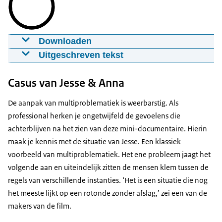
Downloaden
Van loket naar het LET: een PMM-casus
Uitgeschreven tekst
uitgelicht
Voice-over:
Dit is Sara. Ze is maatwerkfunctionaris bij
13-09-2023
3:00
webm
11,8 MB
Casus van Jesse & Anna
de gemeente en werkt nu aan de complexe
multiproblematiekcasus van Samuel. Dit is Samuel.
Download
De aanpak van multiproblematiek is weerbarstig. Als
Hij is acht jaar en kan door een tumor op zijn
professional herken je ongetwijfeld de gevoelens die
stembanden niet meer praten. Het is voor hem
achterblijven na het zien van deze mini-documentaire. Hierin
heel moeilijk om te communiceren en wordt
maak je kennis met de situatie van Jesse. Een klassiek
daardoor steeds eenzamer. Een gebarentolk zou
voorbeeld van multiproblematiek. Het ene probleem jaagt het
hem hierbij kunnen helpen. Alleen heeft hij
volgende aan en uiteindelijk zitten de mensen klem tussen de
volgens de Wet centraliseren tolkvoorzieningen
regels van verschillende instanties. ‘Het is een situatie die nog
hier geen recht op, omdat hij geen auditieve
het meeste lijkt op een rotonde zonder afslag,’ zei een van de
beperking heeft. Samuel heeft ook andere fysieke
makers van de film.
beperkingen, waardoor hij moeilijk op de stoel