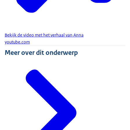
was het doorgeschakeld naar het Landelijk
Escalatie Team. Daarin gaan bestuurders van alle
betrokken organisaties, onder leiding van een
onafhankelijk voorzitter, met elkaar aan tafel om
Bekijk de video met het verhaal van Anna
tot een oplossing te komen.
youtube.com
Sara is blij met de uitkomst. Ze hebben niet alleen
Meer over dit onderwerp
Samuel en zijn gezin kunnen helpen, maar hebben
ook het gesprek geopend tussen uitvoerder en
betrokken ministeries om een structurele
oplossing te vinden voor die situaties waarin er
geen sprake is van een auditieve beperking.
Loop jij ook vast met je casus? Indienen van je
casus bij het Landelijk Maatwerkloket kan altijd.
En wil je net als Sara gebruik maken van alle
instrumenten? Ga dan naar de website van PMM (