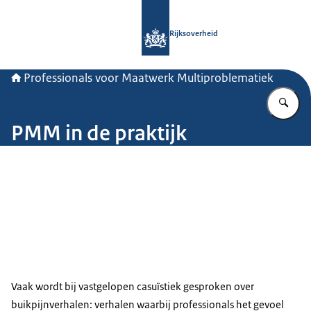
Naar de homepage van Professionals
Rijksoverheid
Professionals voor Maatwerk Multiproblematiek
Vu
PMM in de praktijk
Vaak wordt bij vastgelopen casuïstiek gesproken over
buikpijnverhalen: verhalen waarbij professionals het gevoel