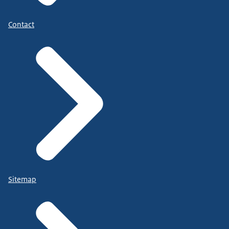
Contact
https://maatwerkmultiproblematiek.nl/
) en meld
je als organisatie aan.
Sitemap