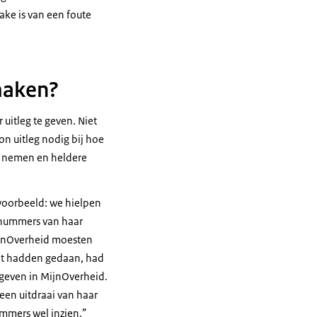
ake is van een foute
maken?
uitleg te geven. Niet
n uitleg nodig bij hoe
 nemen en heldere
 voorbeeld: we hielpen
enummers van haar
MijnOverheid moesten
at hadden gedaan, had
 geven in MijnOverheid.
een uitdraai van haar
mmers wel inzien.”