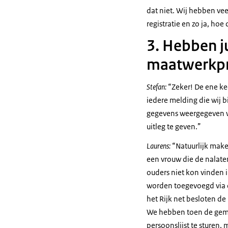
dat niet. Wij hebben vee
registratie en zo ja, ho
3. Hebben ju
maatwerkpro
Stefan:
“Zeker! De ene kee
iedere melding die wij 
gegevens weergegeven w
uitleg te geven.”
Laurens:
“Natuurlijk make
een vrouw die de nalat
ouders niet kon vinden 
worden toegevoegd via 
het Rijk net besloten d
We hebben toen de gemee
persoonslijst te sturen