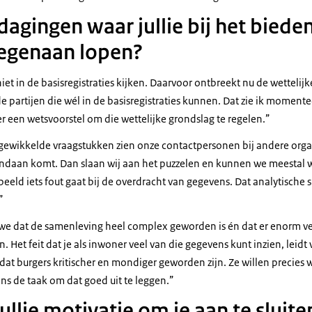
itdagingen waar jullie bij het biede
egenaan lopen?
iet in de basisregistraties kijken. Daarvoor ontbreekt nu de wetteli
de partijen die wél in de basisregistraties kunnen. Dat zie ik momente
 er een wetsvoorstel om die wettelijke grondslag te regelen.”
ngewikkelde vraagstukken zien onze contactpersonen bij andere organi
andaan komt. Dan slaan wij aan het puzzelen en kunnen we meestal w
orbeeld iets fout gaat bij de overdracht van gegevens. Dat analytische 
.”
 we dat de samenleving heel complex geworden is én dat er enorm v
et feit dat je als inwoner veel van die gegevens kunt inzien, leidt va
at burgers kritischer en mondiger geworden zijn. Ze willen precies 
ns de taak om dat goed uit te leggen.”
ullie motivatie om je aan te sluiten