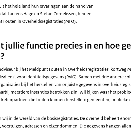
it het hele land hun ervaringen aan de hand van
jn dat Laurens Hage en Stefan Cornelissen, beiden
nt Fouten in Overheidsregistraties (MFO).
 jullie functie precies in en hoe ge
m?
 adviseur bij het Meldpunt Fouten in Overheidsregistraties, kortweg M
ksdienst voor Identiteitsgegevens (RvIG). Samen met drie andere col
anisaties bij het herstellen van onjuiste gegevens in overheidsregis
bij meerdere instanties betrokken zijn. Wij kijken waar het proble
 ketenpartners die fouten kunnen herstellen: gemeenten, publieke d
 wij in de wereld van de basisregistraties. De overheid beheert en
, voertuigen, adressen en eigendommen. Die gegevens hangen alle