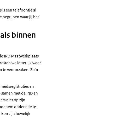
s is één telefoontje al
 begrijpen waar jij het
als binnen
 de IND Maatwerkplaats
esten we letterlijk weer
n te veroorzaken. Zo’n
eidsregistraties en
– samen met de IND en
rs niet op zijn
door hem onder ede te
 kon zijn huwelijk