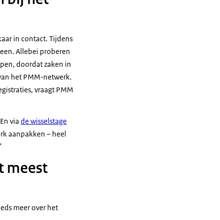
ar in contact. Tijdens
een. Allebei proberen
lpen, doordat zaken in
ik van het PMM-netwerk.
gistraties, vraagt PMM
 En via
de wisselstage
erk aanpakken – heel
.”
t meest
eeds meer over het