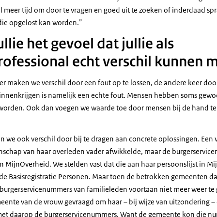
l meer tijd om door te vragen en goed uit te zoeken of inderdaad spr
e die opgelost kan worden.”
llie het gevoel dat jullie als
fessional echt verschil kunnen 
r maken we verschil door een fout op te lossen, de andere keer door 
binnenkrijgen is namelijk een echte fout. Mensen hebben soms gewoo
orden. Ook dan voegen we waarde toe door mensen bij de hand te
n we ook verschil door bij te dragen aan concrete oplossingen. Een
enschap van haar overleden vader afwikkelde, maar de burgerservic
in MijnOverheid. We stelden vast dat die aan haar persoonslijst in 
de Basisregistratie Personen. Maar toen de betrokken gemeenten d
e burgerservicenummers van familieleden voortaan niet meer weer te
nte van de vrouw gevraagd om haar – bij wijze van uitzondering – 
, met daarop de burgerservicenummers. Want de gemeente kon die nu