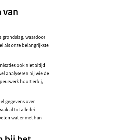
n van
jke grondslag, waardoor
el als onze belangrijkste
saties ook niet altijd
el analyseren bij wie de
speurwerk hoort erbij,
eel gegevens over
ak al tot allerlei
weten wat er met hun
 bij het