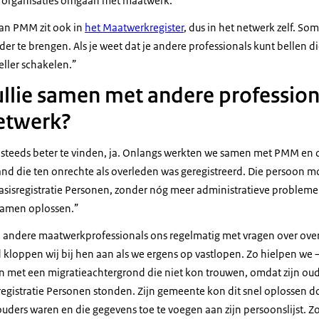
e organisaties omgaan met maatwerk.”
an PMM zit ook in
het Maatwerkregister
, dus in het netwerk zelf. Som
r te brengen. Als je weet dat je andere professionals kunt bellen die
neller schakelen.”
ullie samen met andere profession
etwerk?
steeds beter te vinden, ja. Onlangs werkten we samen met PMM en
nd die ten onrechte als overleden was geregistreerd. Die persoon mo
Basisregistratie Personen, zonder nóg meer administratieve probleme
 samen oplossen.”
ndere maatwerkprofessionals ons regelmatig met vragen over overh
loppen wij bij hen aan als we ergens op vastlopen. Zo hielpen we 
met een migratieachtergrond die niet kon trouwen, omdat zijn oude
sregistratie Personen stonden. Zijn gemeente kon dit snel oplossen 
 ouders waren en die gegevens toe te voegen aan zijn persoonslijst. Zo