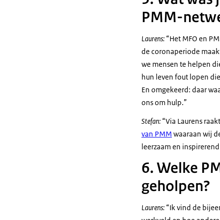
PMM-netwe
Laurens:
“Het MFO en PMM 
de coronaperiode maakte
we mensen te helpen die
hun leven fout lopen die
En omgekeerd: daar waar
ons om hulp.”
Stefan:
“Via Laurens raakt
van PMM
waaraan wij de
leerzaam en inspireren
6. Welke PM
geholpen?
Laurens:
“Ik vind de bije