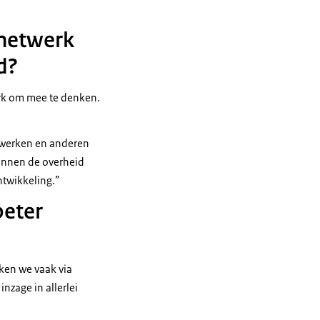
-netwerk
d?
erk om mee te denken.
t werken en anderen
binnen de overheid
ontwikkeling.”
beter
rken we vaak via
nzage in allerlei