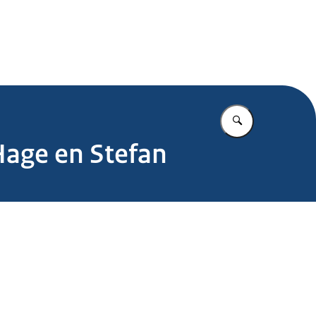
 voor Maatwerk Multiproblematiek
Vul in wat u z
Hage en Stefan