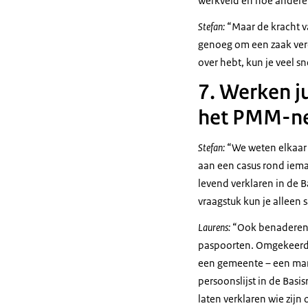
werkveld en hoe ander
Stefan:
“Maar de kracht v
genoeg om een zaak verde
over hebt, kun je veel s
7. Werken j
het PMM-n
Stefan:
“We weten elkaar 
aan een casus rond iema
levend verklaren in de 
vraagstuk kun je alleen
Laurens:
“Ook benaderen a
paspoorten. Omgekeerd k
een gemeente – een man 
persoonslijst in de Basi
laten verklaren wie zijn