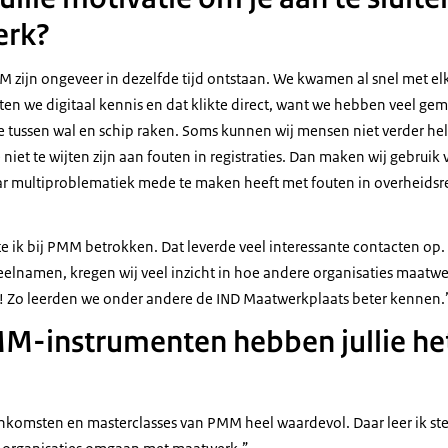
rk?
zijn ongeveer in dezelfde tijd ontstaan. We kwamen al snel met elka
n we digitaal kennis en dat klikte direct, want we hebben veel gem
 tussen wal en schip raken. Soms kunnen wij mensen niet verder he
 niet te wijten zijn aan fouten in registraties. Dan maken wij gebru
 multiproblematiek mede te maken heeft met fouten in overheidsre
e ik bij PMM betrokken. Dat leverde veel interessante contacten op.
elnamen, kregen wij veel inzicht in hoe andere organisaties maatw
d! Zo leerden we onder andere de IND Maatwerkplaats beter kennen
M-instrumenten hebben jullie he
enkomsten en masterclasses van PMM heel waardevol. Daar leer ik st