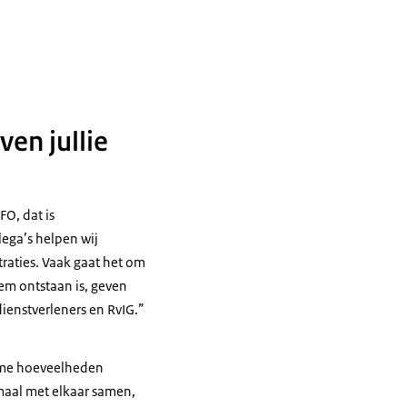
ven jullie
FO, dat is
lega’s helpen wij
traties. Vaak gaat het om
em ontstaan is, geven
ienstverleners en RvIG.”
orme hoeveelheden
maal met elkaar samen,