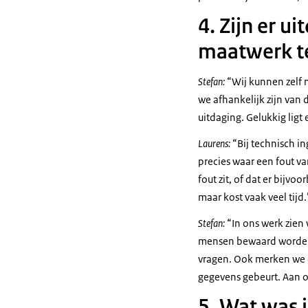
4. Zijn er u
maatwerk t
Stefan:
“Wij kunnen zelf n
we afhankelijk zijn van 
uitdaging. Gelukkig ligt
Laurens:
“Bij technisch i
precies waar een fout v
fout zit, of dat er bijvo
maar kost vaak veel tijd
Stefan:
“In ons werk zien
mensen bewaard worden. H
vragen. Ook merken we d
gegevens gebeurt. Aan o
5. Wat was j