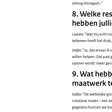
alsnog doorgaan.”
8. Welke re
hebben julli
Laurens:
“Wat mij echt in
Iedereen heeft het druk
Stefan:
“Ja, dat ervaar i
willen helpen. Dat past
opener wordt: meer geri
9. Wat hebb
maatwerk t
Stefan:
“De wettelijke gro
creatieve routes – een s
gegevens kunnen we bur