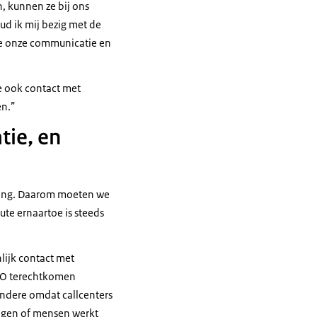
, kunnen ze bij ons
ud ik mij bezig met de
we onze communicatie en
e ook contact met
en.”
tie, en
ssing. Daarom moeten we
ute ernaartoe is steeds
lijk contact met
MFO terechtkomen
andere omdat callcenters
ragen of mensen werkt