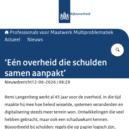
Naar de homepage van Professionals
Rijksoverheid
Professionals voor Maatwerk Multiproblematiek
Actueel
Nieuws
Vu
‘Eén overheid die schulden
samen aanpakt’
Nieuwsbericht
12-06-2026 | 08:29
Remi Langenberg werkt al 45 jaar voor de overheid. In die tijd
maakte hij mee hoe beleid wisselde, systemen veranderden en
digitalisering steeds meer terrein won. Ontwikkelingen die veel
hebben gebracht, maar ook een schaduwkant kennen.
Bijvoorbeeld bij schulden: regels die op papier logisch zijn,