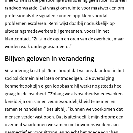
meekomen is die persoonlijke benadering geen luxe maar een
randvoorwaarde. Dat vraagt om ruimte voor maatwerk en om
professionals die signalen kunnen oppikken voordat
problemen escaleren. Remi wijst daarbij nadrukkelijk op
uitvoeringsmedewerkers bij gemeenten, vooral in het
klantcontact. “Zij zijn de ogen en oren van de overheid, maar
worden vaak ondergewaardeerd.”
Blijven geloven in verandering
Verandering kost tijd. Remi hoopt dat we ons daardoor in het
sociaal domein niet laten ontmoedigen. Die overtuiging
kenmerkt ook zijn eigen loopbaan: hij werkt nog steeds heel
graag bij de overheid. “Zolang we als overheidsmedewerkers
bereid zijn om samen verantwoordelijkheid te nemen en
samen te handelen,” besluit hij, “kunnen we voorkomen dat
mensen verder vastlopen. Dat is uiteindelijk mijn droom: een
overheid waarbinnen we samen met inwoners werken aan
perspectief en vooruitgang, en zo echt het goede voor hen