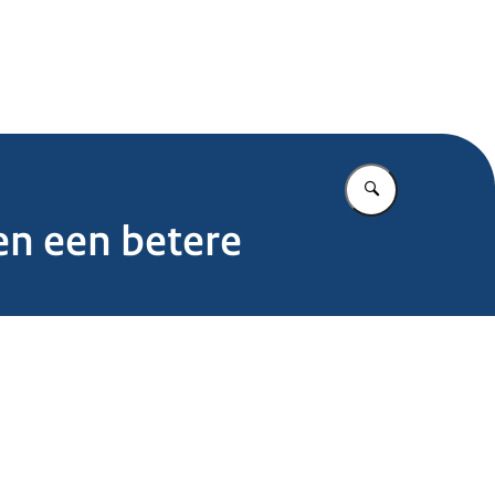
 voor Maatwerk Multiproblematiek
Vul in wat u z
n een betere