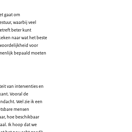
het gaat om
estuur, waarbij veel
treft beter kunt
keken naar wat het beste
woordelijkheid voor
amenlijk bepaald moeten
eit van interventies en
kant. Vooral de
dacht. Wel zie ik een
wetsbare mensen
aar, hoe beschikbaar
aal. Ik hoop dat we