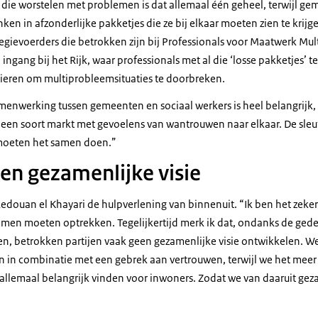
die worstelen met problemen is dat allemaal één geheel, terwijl g
ken in afzonderlijke pakketjes die ze bij elkaar moeten zien te krijg
regievoerders die betrokken zijn bij Professionals voor Maatwerk M
gang bij het Rijk, waar professionals met al die ‘losse pakketjes’ 
ieren om multiprobleemsituaties te doorbreken.
enwerking tussen gemeenten en sociaal werkers is heel belangrijk,
s een soort markt met gevoelens van wantrouwen naar elkaar. De sleut
 moeten het samen doen.”
en gezamenlijke visie
Redouan el Khayari de hulpverlening van binnenuit. “Ik ben het zeker
amen moeten optrekken. Tegelijkertijd merk ik dat, ondanks de ged
en, betrokken partijen vaak geen gezamenlijke visie ontwikkelen. 
n in combinatie met een gebrek aan vertrouwen, terwijl we het me
allemaal belangrijk vinden voor inwoners. Zodat we van daaruit ge