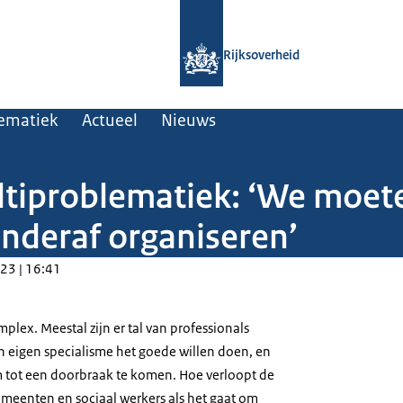
Naar de homepage van Professionals
Rijksoverheid
lematiek
Actueel
Nieuws
iproblematiek: ‘We moete
onderaf organiseren’
23 | 16:41
plex. Meestal zijn er tal van professionals
n eigen specialisme het goede willen doen, en
 tot een doorbraak te komen. Hoe verloopt de
meenten en sociaal werkers als het gaat om