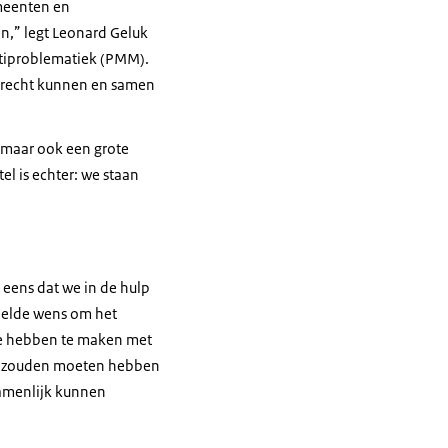
emeenten en
en,” legt Leonard Geluk
ultiproblematiek (PMM).
terecht kunnen en samen
 maar ook een grote
el is echter: we staan
 eens dat we in de hulp
eelde wens om het
We hebben te maken met
er zouden moeten hebben
zamenlijk kunnen