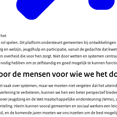
n het
rol spelen. Dit platform ondersteunt gemeenten bij ontwikkelingen
rg en welzijn, jeugdhulp en participatie, vanuit de gedachte dat kwe
overheid die voor hen zorgt. Niet door wetten en systemen centraal 
 nodig hebben om zo zelfstandig en goed mogelijk te kunnen funct
oor de mensen voor wie we het d
 vaak over systemen, maar we moeten niet vergeten dat het uitein
verlening te verbeteren, kunnen we hen een beter perspectief bieden
ie over jeugdzorg en de Wet maatschappelijke ondersteuning (Wmo), 
eling. Hierin kunnen vooral gemeenten en sociaal werkers een leid
jd, en de komende jaren moeten we ons inzetten om de best mogelijk