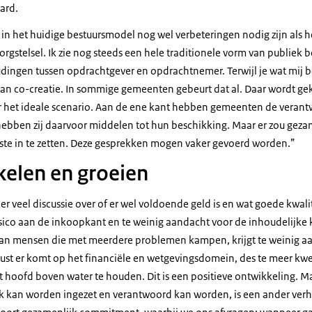
ard.
 in het huidige bestuursmodel nog wel verbeteringen nodig zijn als 
orgstelsel. Ik zie nog steeds een hele traditionele vorm van publiek b
udingen tussen opdrachtgever en opdrachtnemer. Terwijl je wat mij be
n co-creatie. In sommige gemeenten gebeurt dat al. Daar wordt ge
ar het ideale scenario. Aan de ene kant hebben gemeenten de verant
hebben zij daarvoor middelen tot hun beschikking. Maar er zou gez
te in te zetten. Deze gesprekken mogen vaker gevoerd worden.”
kelen en groeien
r veel discussie over of er wel voldoende geld is en wat goede kwalit
risico aan de inkoopkant en te weinig aandacht voor de inhoudelijke 
an mensen die met meerdere problemen kampen, krijgt te weinig aan
rust er komt op het financiële en wetgevingsdomein, des te meer k
t hoofd boven water te houden. Dit is een positieve ontwikkeling. M
ijk kan worden ingezet en verantwoord kan worden, is een ander verh