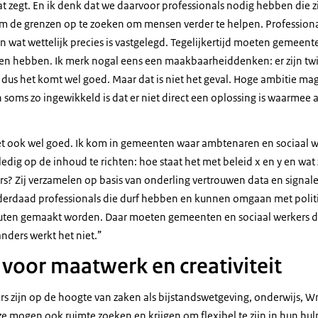
t zegt. En ik denk dat we daarvoor professionals nodig hebben die zic
 om de grenzen op te zoeken om mensen verder te helpen. Profession
van wat wettelijk precies is vastgelegd. Tegelijkertijd moeten gemeen
gen hebben. Ik merk nogal eens een maakbaarheiddenken: er zijn twi
, dus het komt wel goed. Maar dat is niet het geval. Hoge ambitie 
 soms zo ingewikkeld is dat er niet direct een oplossing is waarmee
 ook wel goed. Ik kom in gemeenten waar ambtenaren en sociaal we
lledig op de inhoud te richten: hoe staat het met beleid x en y en wat
s? Zij verzamelen op basis van onderling vertrouwen data en signal
nderdaad professionals die durf hebben en kunnen omgaan met politi
outen gemaakt worden. Daar moeten gemeenten en sociaal werkers d
nders werkt het niet.”
 voor maatwerk en creativiteit
rs zijn op de hoogte van zaken als bijstandswetgeving, onderwijs, W
ze mogen ook ruimte zoeken en krijgen om flexibel te zijn in hun hul