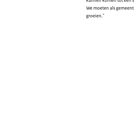
kunnen komen tot een s
We moeten als gemeenten
groeien."