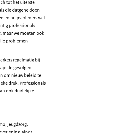
h tot het uiterste
als die datgene doen
ten en hulpverleners wel
ntig professionals
mag, maar we moeten ook
 alle problemen
rkers regelmatig bij
 zijn de gevolgen
en om nieuw beleid te
eke druk. Professionals
an ook duidelijke
mo, jeugdzorg,
pverlening, vindt