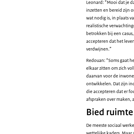
Leonard: “Mooi dat je da
inzetten en bereid zijn
wat nodig is, in plaats 
realistische verwachtin
betrokken bij een casus
accepteren dat het leven
verdwijnen.”
Redouan: “Soms gaat het
elkaar zitten om zich vo
daarvan voor de inwoner
ontwikkelen. Dat zijn i
die accepteren dat er f
afspraken over maken, a
Bied ruimte
De meeste sociaal werke
wettelijke kaders. Maar 