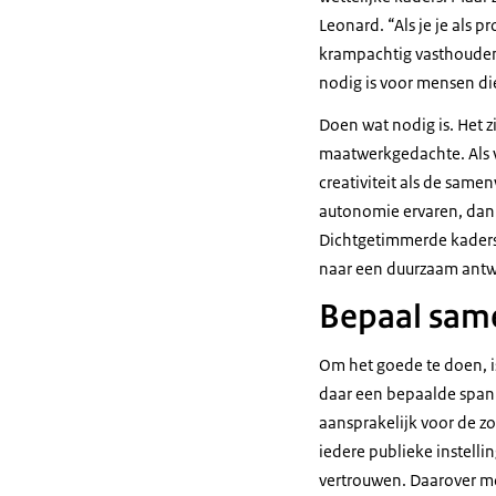
Leonard. “Als je je als p
krampachtig vasthouden 
nodig is voor mensen d
Doen wat nodig is. Het
maatwerkgedachte. Als v
creativiteit als de same
autonomie ervaren, dan
Dichtgetimmerde kaders z
naar een duurzaam antw
Bepaal same
Om het goede te doen, is
daar een bepaalde spann
aansprakelijk voor de z
iedere publieke instelli
vertrouwen. Daarover m