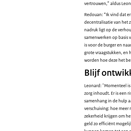
vertrouwen,” aldus Leon
Redouan: “Ik vind dat er
decentralisatie van het z
nadruk ligt op de verho
samenwerken op basis va
is voor de burger en na
grote vraagstukken, en 
worden hoe deze het bes
Blijf ontwik
Leonard: "Momenteel is e
zorg inhoudt. Er is een 
samenhang in de hulp a
verschuiving: hoe meer 
zekerheid krijgen om he
geld zo efficiënt mogel