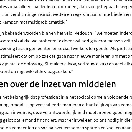
rofessional alleen laat leiden door kaders, dan sluit je bepaalde wege
aan verplichtingen vanuit wetten en regels, maar ruimte bieden en
ie kampen met multiproblematiek.”
 zijn bekende woorden binnen het veld. Redouan: “We moeten inder
oorop staat dat we proberen te doen wat nodig is voor mensen zelf,
nwerking tussen gemeenten en sociaal werkers ten goede. Als profess
 stimuleert dat om op zoek te gaan naar nieuwe manieren om met p
ijn niet de oplossing. Stimuleer elkaar, vertrouw elkaar en geef el
oord op ingewikkelde vraagstukken.”
n over de inzet van middelen
 het belangrijk dat professionals in het sociaal domein voldoende r
ing, omdat zij op verschillende manieren afhankelijk zijn van gem
org aan inwoners; deze verantwoordelijkheid moeten ze zo goed moge
ng geldt dat iemand financiert. Maar er is wel een balans nodig in die
oeten gemeenten en sociaal werkers samen sparren en zoeken naar b