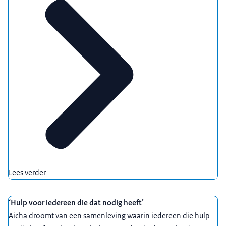
bij deze aanpak. En ook gewoon met het feit dat je
een contactpersoon hebt die bij een landelijke
organisatie goed binnenkomt en niet alleen goed
binnenkomt, maar ook bij de juiste persoon
binnenkomt die ook iets kan doen. Want dat is
heel vaak het probleem. Want als je zelf als
gemeente belt, zeggen ze 'Ja, ik snap u wel
mevrouw, maar wij kunnen ook niks doen.' Maar
als je via PMM komt dan zit daar iemand die weet
oh dit komt van PMM, oh maar dan moet ik wel
eventjes wakker zijn. Dus dat is zeker een hele
goeie.
00:02:52
Lees verder
Rémi Langenberg - CAK:
Het heeft zeker toekomst.
Absoluut. De samenleving wordt er niet
‘Hulp voor iedereen die dat nodig heeft’
eenvoudiger op en we zullen dus altijd
Aicha droomt van een samenleving waarin iedereen die hulp
multiproblematiek blijven houden. Dus dit heeft