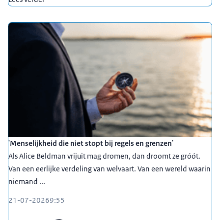
en regelgeving waardoor mensen financieel in de
problemen komen, bepaalde vergoedingen niet
krijgen, van het kastje naar de muur worden
gestuurd, contra-indicaties dus de één zegt je moet
naar die, maar de ander zegt ja maar voordat je bij
mij komt moet je toch bij die zijn. En zo dansen ze
met elkaar eigenlijk om een casus heen en komt er
geen oplossing. Soms moeten we een vinkje, moet
er ergens uit en dat lukt dan op een of andere
manier niet en kunnen wij met ons netwerk toch
kijken van hé, kijk nu eens mee. En wat is er nu
'Menselijkheid die niet stopt bij regels en grenzen'
voor nodig om dat vinkje uit te zetten? Maar een
Als Alice Beldman vrijuit mag dromen, dan droomt ze gróót.
inwoner zoals jij en ik, ja, die komt vaak daar niet
Van een eerlijke verdeling van welvaart. Van een wereld waarin
doorheen.
niemand ...
00:02:20
21-07-2026
9:55
Anneke Ensink - gemeente Amsterdam:
Ik denk zeker dat
er heel veel gemeenten in Nederland baat hebben