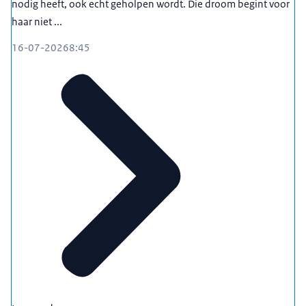
nodig heeft, ook echt geholpen wordt. Die droom begint voor
gewoon de toekomst.
haar niet ...
00:03:03
16-07-2026
8:45
Karolien Runia - UWV:
Ik roep iedere, eigenlijk iedere
gemeente en ook uitvoeringsorganisatie op om
zich aan te melden bij PMM, want dan weet je
elkaar sneller te vinden. Dat zijn ook betrokken
professionals die mandaat hebben in de
organisatie en je ook verder kunnen helpen. En
daarmee kunnen we de burger ook verder helpen.
Dus ja, gewoon geweldig dat ze er zijn, en
iedereen: sluit je aan.