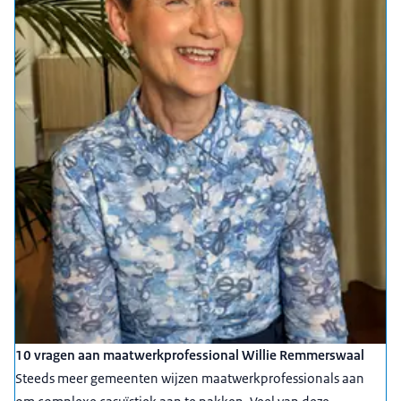
Tandje bijzetten op het forceren van een
doorbraak. En met hoe meer mensen je bent, hoe
groter die beweging wordt, hoe meer kennis er
ook rondgaat in het land over wat mogelijk is, wat
niet mogelijk is. Dus hoe meer mensen zich
aansluiten, hoe groter onze kennis wordt.
00:00:38
Marjelle de Deugd - gemeente Hoeksche Waard:
Ik denk
dat het belangrijk is dat er een Maatwerkloket is,
omdat er toch helaas mensen buiten de boot
vallen. Er wordt heel veel geregeld en er gaat heel
veel goed en voor een klein percentage mensen,
en je zal er toch toe behoren, gaan dingen net niet
goed of lukken net niet. En dan is het fijn om te
weten hoe je dat kunt oplossen. Want je hoeft niet
10 vragen aan maatwerkprofessional Willie Remmerswaal
altijd het wiel alleen uit te vinden of opnieuw uit te
Steeds meer gemeenten wijzen maatwerkprofessionals aan
vinden. En hoe meer mensen er aangesloten zijn,