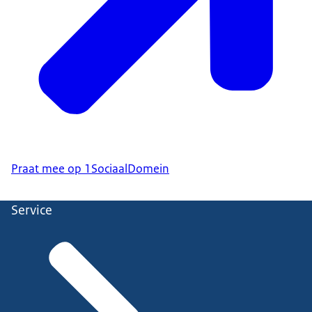
Praat mee op 1SociaalDomein
Service