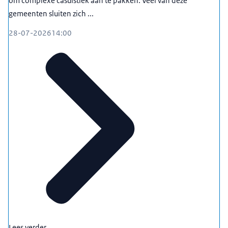
om complexe casuïstiek aan te pakken. Veel van deze
hoe meer mooie oplossingen er zijn. Die dan weer
gemeenten sluiten zich ...
voor jou lokaal heel goed toepasbaar zijn.
28-07-2026
14:00
00:01:16
Anneke Ensink - gemeente Amsterdam:
Ik vind het
Maatwerkloket belangrijk, omdat ik zie dat je in de
praktijk heel vaak in situaties komt waarin mensen
toch hele andere dingen doen dan het systeem en
het systeem dat niet kan oplossen. En door naar
het Loket te gaan kan je wel het systeem
aanpakken.
00:01:37
Christel van Zelst - Regievoerder PMM Maatwerkloket:
Mensen komen altijd bij ons omdat ze vaak
financieel echt slechter ergens van worden, dus
dat is vaak de boot waarop die komt zeg ik heel
vaak. Maar er zit een hele wereld achter van wet-
Lees verder