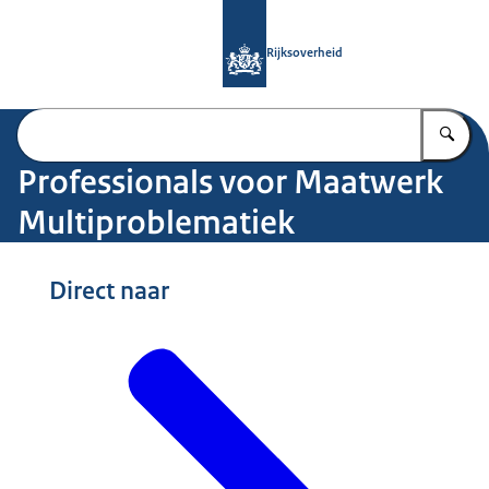
Naar de homepage van Professionals
Rijksoverheid
Vu
Professionals voor Maatwerk
Multiproblematiek
Direct naar